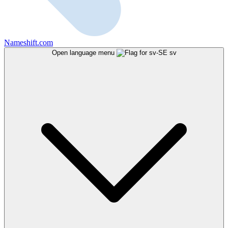
Nameshift.com
Open language menu
sv