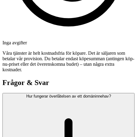
Inga avgifter
Våra tjänster är helt kostnadsfria för köpare. Det är säljaren som
betalar vår provision. Du betalar endast köpesumman (antingen köp-
nu-priset eller det överenskomna budet) – utan några extra
kostnader.
Frågor & Svar
Hur fungerar överlåtelsen av ett domäninnehav?